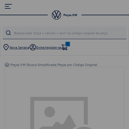
0
Nova Serrana
Entre/registre-se
/
Peças VW
/
Busca Simplificada
/
Peças por Código Original