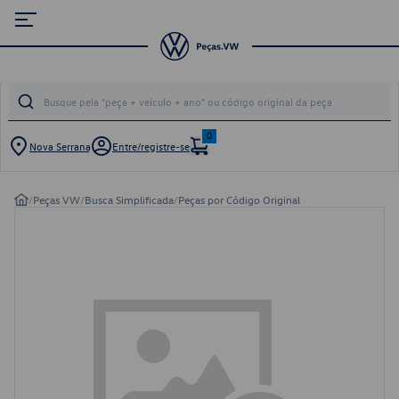
0
Nova Serrana
Entre/registre-se
/
Peças VW
/
Busca Simplificada
/
Peças por Código Original