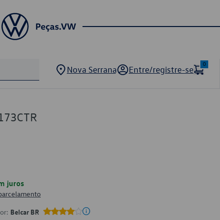
0
Nova Serrana
Entre/registre-se
3173CTR
m juros
 parcelamento
por:
Belcar BR