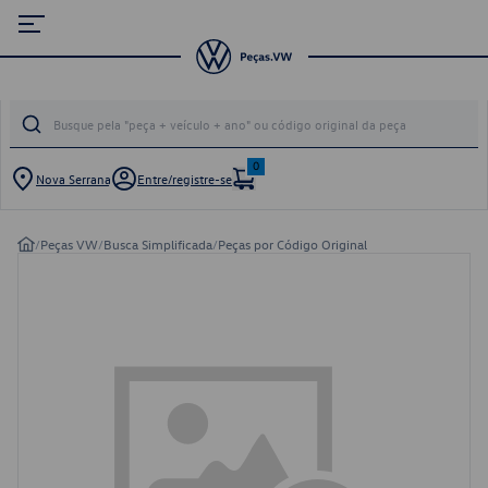
0
Nova Serrana
Entre/registre-se
/
Peças VW
/
Busca Simplificada
/
Peças por Código Original