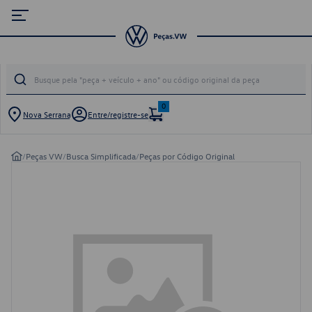
0
Nova Serrana
Entre/registre-se
/
Peças VW
/
Busca Simplificada
/
Peças por Código Original