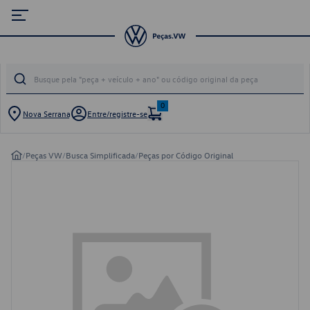
0
Nova Serrana
Entre/registre-se
/
Peças VW
/
Busca Simplificada
/
Peças por Código Original