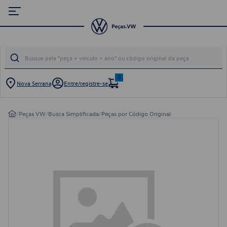
0
Nova Serrana
Entre/registre-se
/
Peças VW
/
Busca Simplificada
/
Peças por Código Original