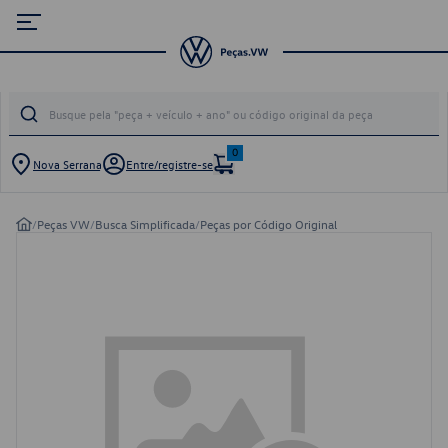
0
Nova Serrana
Entre/registre-se
/
Peças VW
/
Busca Simplificada
/
Peças por Código Original