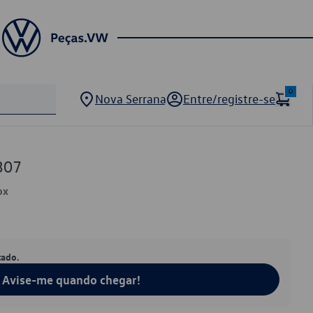
0
Nova Serrana
Entre/registre-se
307
ox
tado.
Avise-me quando chegar!