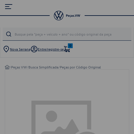
0
Nova Serrana
Entre/registre-se
/
Peças VW
/
Busca Simplificada
/
Peças por Código Original