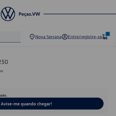
0
Nova Serrana
Entre/registre-se
250
ox
tado.
Avise-me quando chegar!