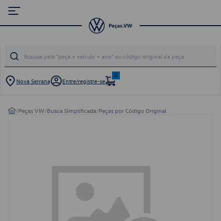
0
Nova Serrana
Entre/registre-se
/
Peças VW
/
Busca Simplificada
/
Peças por Código Original