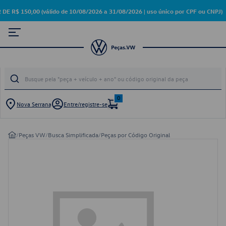
 150,00 (válido de 10/08/2026 a 31/08/2026 | uso único por CPF ou CNPJ)
0
Nova Serrana
Entre/registre-se
/
Peças VW
/
Busca Simplificada
/
Peças por Código Original