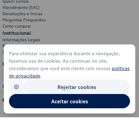
Quem Somos
Atendimento (SAC)
Devoluções e trocas
Perguntas Frequentes
Como comprar
Institucional
Informações Legais
Política de Privacidade
Política de Cookies
Para otimizar sua experiência durante a navegação,
fazemos uso de cookies. Ao continuar no site,
Formas de Pagamento
consideramos que você está ciente com nossas
políticas
de privacidade
.
Segurança
Rejeitar cookies
Aceitar cookies
© 2026 - Volkswagen do Brasil - Todos os direitos reservados