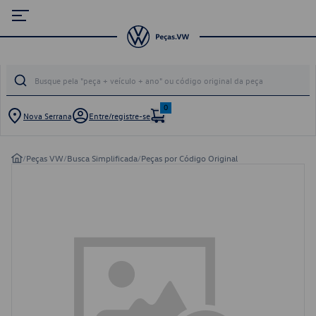
0
Nova Serrana
Entre/registre-se
/
Peças VW
/
Busca Simplificada
/
Peças por Código Original