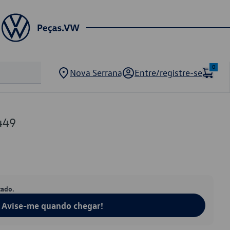
0
Nova Serrana
Entre/registre-se
449
tado.
Avise-me quando chegar!