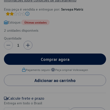
Informações sobre condições de parcelamento
Essa peça é vendida e entregue por:
Servopa Matriz
Estoque:
Últimas unidades
2 unidades disponíveis
Quantidade
1
Comprar agora
•
Pagamento seguro
Peça original Volkswagen
Adicionar ao carrinho
Calcule frete e prazo
Entrega em todo o Brasil