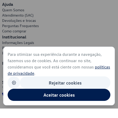
Ajuda
Quem Somos
Atendimento (SAC)
Devoluções e trocas
Perguntas Frequentes
Como comprar
Institucional
Informações Legais
Política de Privacidade
Política de Cookies
Para otimizar sua experiência durante a navegação,
fazemos uso de cookies. Ao continuar no site,
Formas de Pagamento
consideramos que você está ciente com nossas
políticas
de privacidade
.
Segurança
Rejeitar cookies
Aceitar cookies