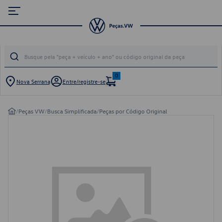
0
Nova Serrana
Entre/registre-se
/
Peças VW
/
Busca Simplificada
/
Peças por Código Original