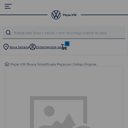
0
Nova Serrana
Entre/registre-se
/
Peças VW
/
Busca Simplificada
/
Peças por Código Original