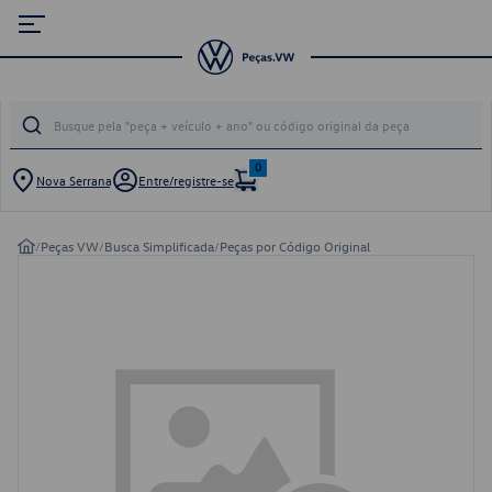
0
Nova Serrana
Entre/registre-se
/
Peças VW
/
Busca Simplificada
/
Peças por Código Original