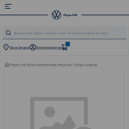
0
Nova Serrana
Entre/registre-se
/
Peças VW
/
Busca Simplificada
/
Peças por Código Original