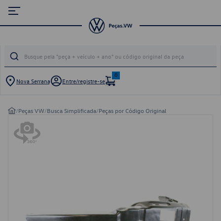
0
Nova Serrana
Entre/registre-se
/
Peças VW
/
Busca Simplificada
/
Peças por Código Original