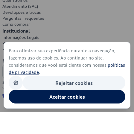
Quem Somos
Atendimento (SAC)
Devoluções e trocas
Perguntas Frequentes
Como comprar
Institucional
Informações Legais
Política de Privacidade
Política de Cookies
Para otimizar sua experiência durante a navegação,
fazemos uso de cookies. Ao continuar no site,
Formas de Pagamento
consideramos que você está ciente com nossas
políticas
de privacidade
.
Segurança
Rejeitar cookies
Aceitar cookies
© 2026 - Volkswagen do Brasil - Todos os direitos reservados