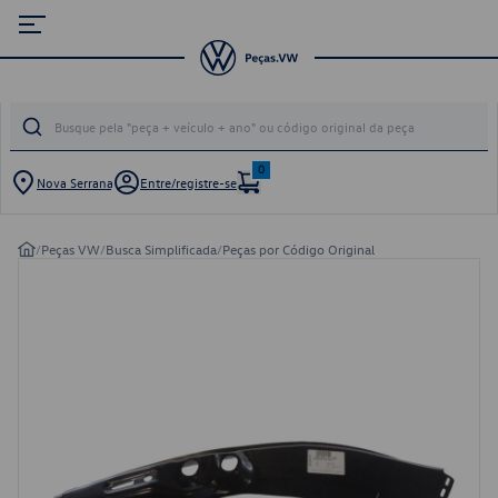
0
Nova Serrana
Entre/registre-se
/
Peças VW
/
Busca Simplificada
/
Peças por Código Original