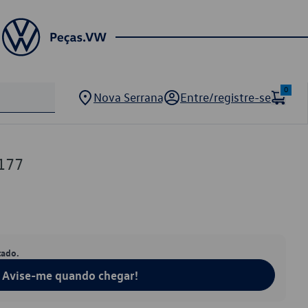
0
Nova Serrana
Entre/registre-se
177
tado.
Avise-me quando chegar!