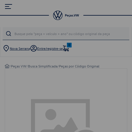
0
Nova Serrana
Entre/registre-se
/
Peças VW
/
Busca Simplificada
/
Peças por Código Original