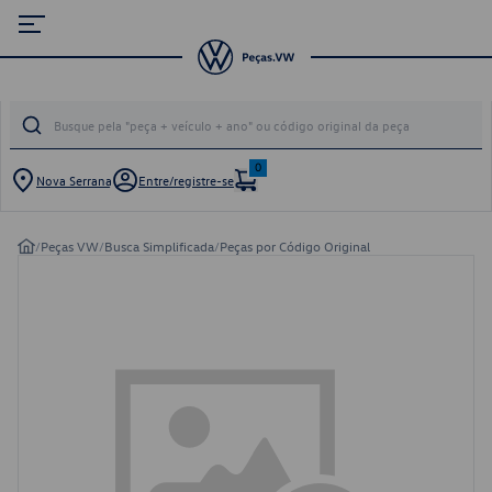
0
Nova Serrana
Entre/registre-se
/
Peças VW
/
Busca Simplificada
/
Peças por Código Original