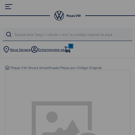
0
Nova Serrana
Entre/registre-se
/
Peças VW
/
Busca Simplificada
/
Peças por Código Original