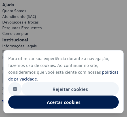
Ajuda
Quem Somos
Atendimento (SAC)
Devoluções e trocas
Perguntas Frequentes
Como comprar
Institucional
Informações Legais
Política de Privacidade
Política de Cookies
Para otimizar sua experiência durante a navegação,
fazemos uso de cookies. Ao continuar no site,
Formas de Pagamento
consideramos que você está ciente com nossas
políticas
de privacidade
.
Segurança
Rejeitar cookies
Aceitar cookies