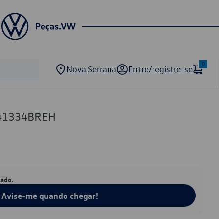
0
Nova Serrana
Entre/registre-se
941334BREH
tado.
Avise-me quando chegar!