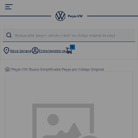
0
Nova Serrana
Entre/registre-se
/
Peças VW
/
Busca Simplificada
/
Peças por Código Original