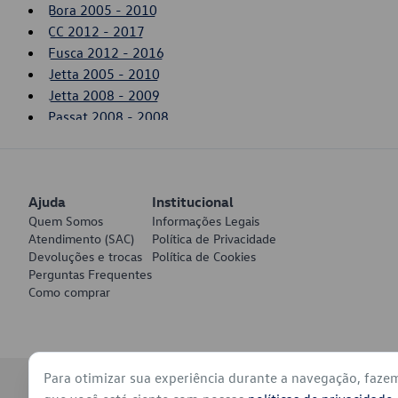
Bora 2005 - 2010
CC 2012 - 2017
Fusca 2012 - 2016
Jetta 2005 - 2010
Jetta 2008 - 2009
Passat 2008 - 2008
Tiguan 2008 - 2011
Ajuda
Institucional
Quem Somos
Informações Legais
Atendimento (SAC)
Política de Privacidade
Devoluções e trocas
Política de Cookies
Perguntas Frequentes
Como comprar
Para otimizar sua experiência durante a navegação, faze
© 2026 - Volkswagen do Brasil - Todos os direitos reservados