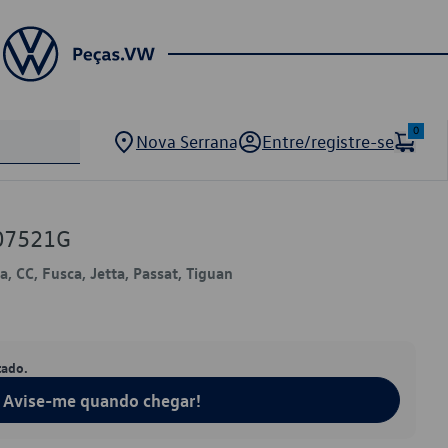
0
Nova Serrana
Entre/registre-se
07521G
, CC, Fusca, Jetta, Passat, Tiguan
tado.
Avise-me quando chegar!