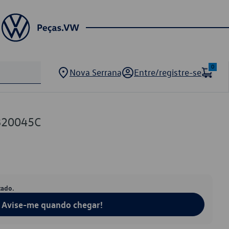
0
Nova Serrana
Entre/registre-se
820045C
tado.
Avise-me quando chegar!