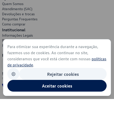
Quem Somos
Atendimento (SAC)
Devoluções e trocas
Perguntas Frequentes
Como comprar
Institucional
Informações Legais
Política de Privacidade
Política de Cookies
Para otimizar sua experiência durante a navegação,
fazemos uso de cookies. Ao continuar no site,
Formas de Pagamento
consideramos que você está ciente com nossas
políticas
de privacidade
.
Segurança
Rejeitar cookies
Aceitar cookies
© 2026 - Volkswagen do Brasil - Todos os direitos reservados