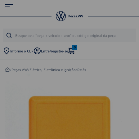
0
Informe o CEP
Entre/registre-se
/
Peças VW
/
Elétrica, Eletrônica e Ignição
/
Relés