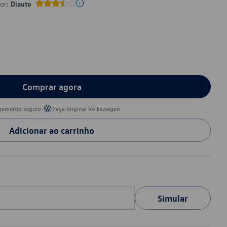
por:
Diauto
Comprar agora
•
gamento seguro
Peça original Volkswagen
Adicionar ao carrinho
Simular