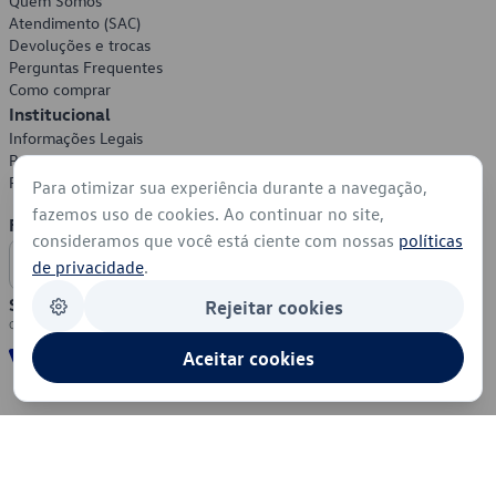
Quem Somos
Atendimento (SAC)
Devoluções e trocas
Perguntas Frequentes
Como comprar
Institucional
Informações Legais
Política de Privacidade
Política de Cookies
Para otimizar sua experiência durante a navegação,
fazemos uso de cookies. Ao continuar no site,
Formas de Pagamento
consideramos que você está ciente com nossas
políticas
de privacidade
.
Segurança
Rejeitar cookies
Aceitar cookies
© 2026 - Volkswagen do Brasil - Todos os direitos reservados