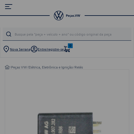
0
Nova Serrana
Entre/registre-se
/
Peças VW
/
Elétrica, Eletrônica e Ignição
/
Relés