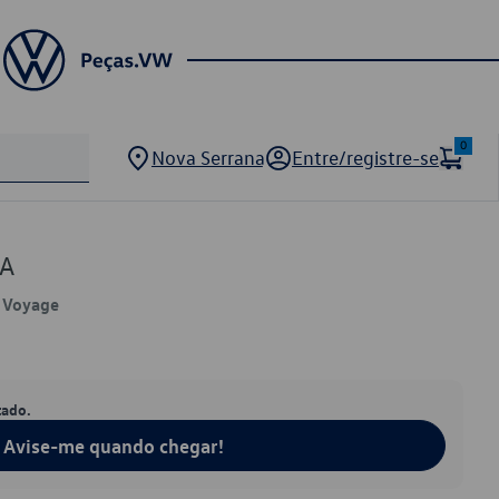
0
Nova Serrana
Entre/registre-se
5A
, Voyage
tado.
Avise-me quando chegar!