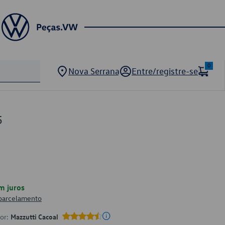
0
Nova Serrana
Entre/registre-se
5
m juros
 parcelamento
por:
Mazzutti Cacoal