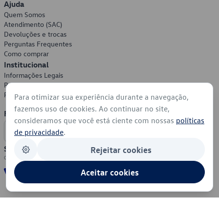
Ajuda
Quem Somos
Atendimento (SAC)
Devoluções e trocas
Perguntas Frequentes
Como comprar
Institucional
Informações Legais
Política de Privacidade
Política de Cookies
Para otimizar sua experiência durante a navegação,
fazemos uso de cookies. Ao continuar no site,
Formas de Pagamento
consideramos que você está ciente com nossas
políticas
de privacidade
.
Segurança
Rejeitar cookies
Aceitar cookies