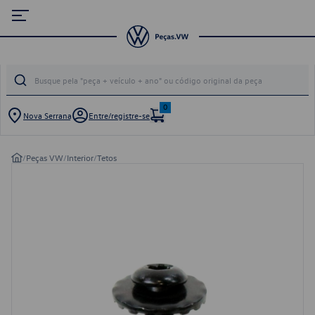
0
Nova Serrana
Entre/registre-se
/
Peças VW
/
Interior
/
Tetos