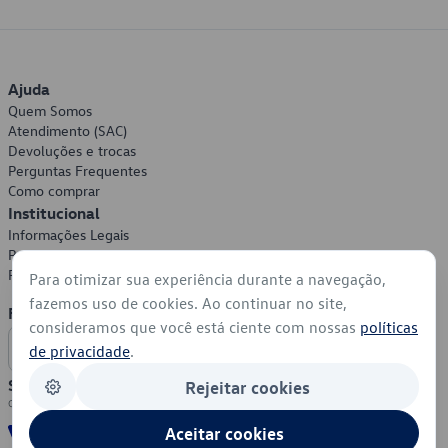
Ajuda
Quem Somos
Atendimento (SAC)
Devoluções e trocas
Perguntas Frequentes
Como comprar
Institucional
Informações Legais
Política de Privacidade
Política de Cookies
Para otimizar sua experiência durante a navegação,
fazemos uso de cookies. Ao continuar no site,
Formas de Pagamento
consideramos que você está ciente com nossas
políticas
de privacidade
.
Segurança
Rejeitar cookies
Aceitar cookies