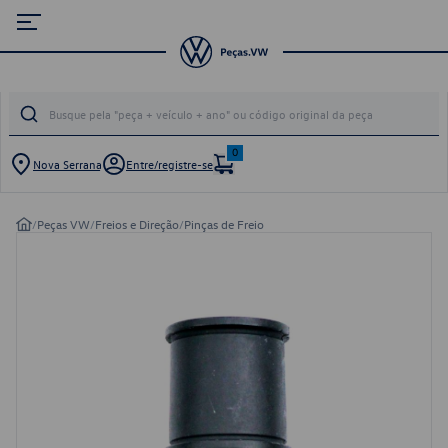
0
Nova Serrana
Entre/registre-se
/
Peças VW
/
Freios e Direção
/
Pinças de Freio