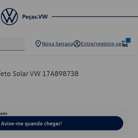
0
Nova Serrana
Entre/registre-se
 Teto Solar VW 17A898738
tado.
Avise-me quando chegar!