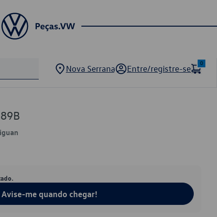
0
Nova Serrana
Entre/registre-se
289B
Tiguan
tado.
Avise-me quando chegar!