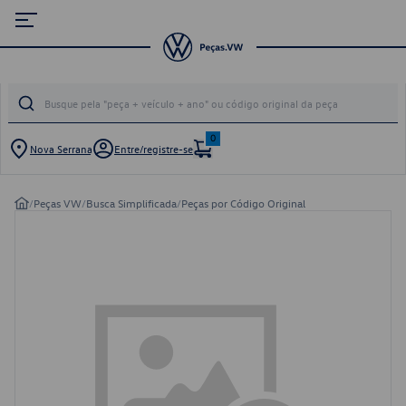
0
Nova Serrana
Entre/registre-se
/
Peças VW
/
Busca Simplificada
/
Peças por Código Original