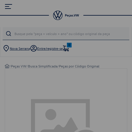
0
Nova Serrana
Entre/registre-se
/
Peças VW
/
Busca Simplificada
/
Peças por Código Original