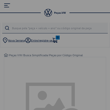
0
Nova Serrana
Entre/registre-se
/
Peças VW
/
Busca Simplificada
/
Peças por Código Original