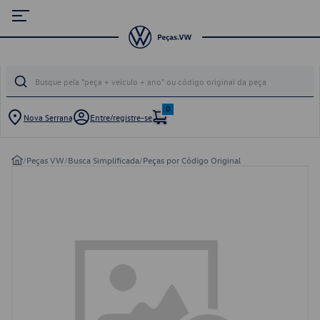
0
Nova Serrana
Entre/registre-se
/
Peças VW
/
Busca Simplificada
/
Peças por Código Original