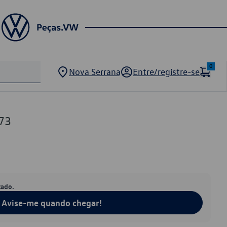
0
Nova Serrana
Entre/registre-se
73
tado.
Avise-me quando chegar!