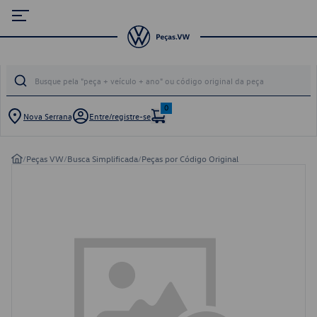
0
Nova Serrana
Entre/registre-se
/
Peças VW
/
Busca Simplificada
/
Peças por Código Original