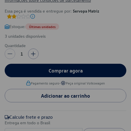
Informações sobre condições de parcelamento
Essa peça é vendida e entregue por:
Servopa Matriz
Estoque:
Últimas unidades
3 unidades disponíveis
Quantidade
1
Comprar agora
•
Pagamento seguro
Peça original Volkswagen
Adicionar ao carrinho
Calcule frete e prazo
Entrega em todo o Brasil