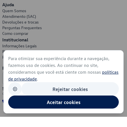
Ajuda
Quem Somos
Atendimento (SAC)
Devoluções e trocas
Perguntas Frequentes
Como comprar
Institucional
Informações Legais
Política de Privacidade
Política de Cookies
Para otimizar sua experiência durante a navegação,
fazemos uso de cookies. Ao continuar no site,
Formas de Pagamento
consideramos que você está ciente com nossas
políticas
de privacidade
.
Segurança
Rejeitar cookies
Aceitar cookies