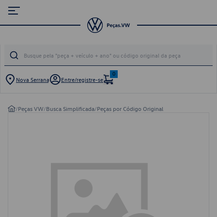
0
Nova Serrana
Entre/registre-se
/
Peças VW
/
Busca Simplificada
/
Peças por Código Original