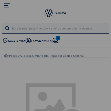
0
Nova Serrana
Entre/registre-se
/
Peças VW
/
Busca Simplificada
/
Peças por Código Original