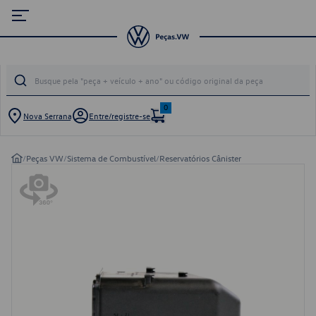
0
Nova Serrana
Entre/registre-se
/
Peças VW
/
Sistema de Combustível
/
Reservatórios Cânister