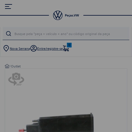
0
Nova Serrana
Entre/registre-se
/
Outlet