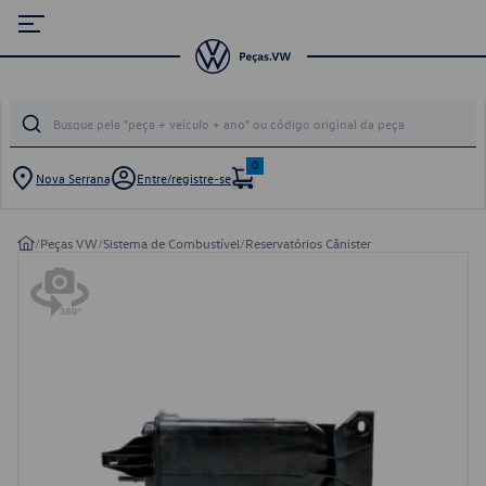
0
Nova Serrana
Entre/registre-se
/
Peças VW
/
Sistema de Combustível
/
Reservatórios Cânister