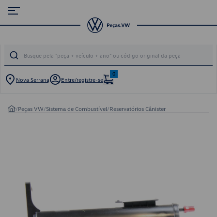
0
Nova Serrana
Entre/registre-se
/
Peças VW
/
Sistema de Combustível
/
Reservatórios Cânister