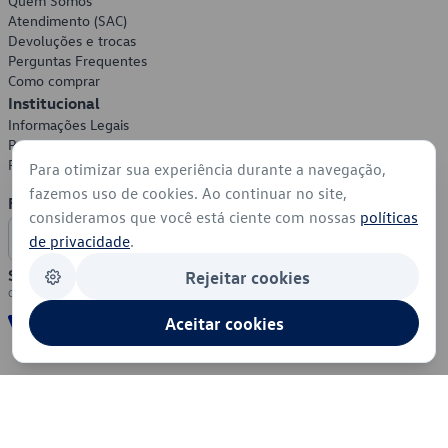
Quem Somos
Atendimento (SAC)
Devoluções e trocas
Perguntas Frequentes
Como comprar
Institucional
Informações Legais
Política de Privacidade
Política de Cookies
Para otimizar sua experiência durante a navegação,
fazemos uso de cookies. Ao continuar no site,
Formas de Pagamento
consideramos que você está ciente com nossas
políticas
de privacidade
.
Segurança
Rejeitar cookies
Aceitar cookies
© 2026 - Volkswagen do Brasil - Todos os direitos reservados